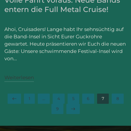
Volle Fahrt voraus: Neue Bands
entern die Full Metal Cruise!
Ahoi, Cruisaders! Lange habt Ihr sehnsüchtig auf
die Band-Insel in Sicht Eurer Guckrohre
gewartet. Heute präsentieren wir Euch die neuen
Gäste: Unsere schwimmende Festival-Insel wird
von...
Weiterlesen
1
…
4
5
6
7
8
9