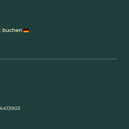
t buchen
64413903