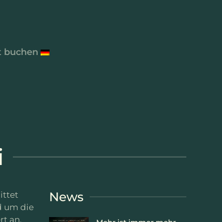
t buchen
i
News
ittet
d um die
rt an,