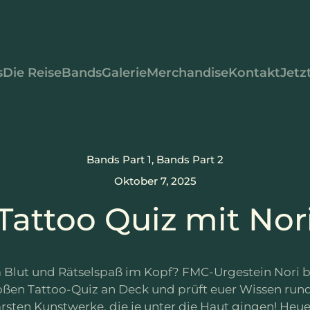
s
Die Reise
Bands
Galerie
Merchandise
Kontakt
Jetz
Bands Part 1
,
Bands Part 2
Oktober 7, 2025
Tattoo Quiz mit Nor
m Blut und Rätselspaß im Kopf? FMC-Urgestein Nori b
ßen Tattoo-Quiz an Deck und prüft euer Wissen run
rsten Kunstwerke, die je unter die Haut gingen! Heue