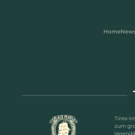
Zum Hauptinhalt springen
Home
New
Tinte i
zum gro
legendä