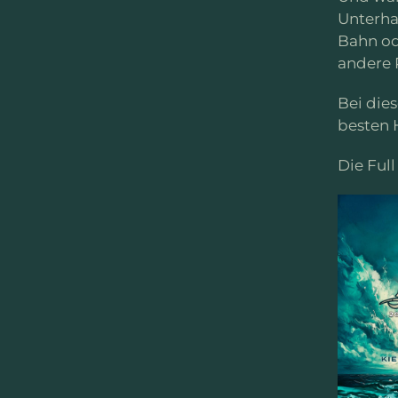
Unterha
Bahn od
andere 
Bei dies
besten 
Die Ful