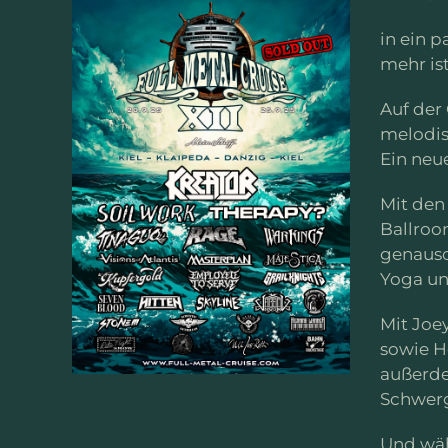
in ein 
mehr is
Auf der 
melodis
Ein neu
Mit den
Ballroo
genauso
Yoga un
Mit Joey
sowie H
außerde
Schwerg
Und wäh