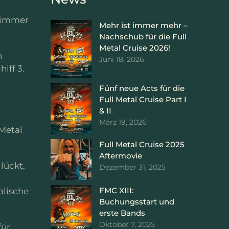
r immer
Mehr ist immer mehr –
Nachschub für die Full
Metal Cruise 2026!
n
Juni 18, 2026
iff 3.
Fünf neue Acts für die
Full Metal Cruise Part I
& II
März 19, 2026
Metal
Full Metal Cruise 2025
Aftermovie
lückt,
Dezember 31, 2025
FMC XIII:
alische
Buchungsstart und
erste Bands
Oktober 7, 2025
für