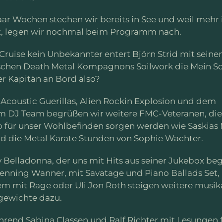
paar Wochen stechen wir bereits in See und weil meh
t, legen wir nochmal beim Programm nach.
Cruise kein Unbekannter entert Björn Strid mit seine
chen Death Metal Kompagnons Soilwork die Mein Sch
er Kapitän an Bord also?
 Acoustic Guerillas, Alien Rockin Explosion und dem
m DJ Team begrüßen wir weitere FMC-Veteranen, die
 für unser Wohlbefinden sorgen werden wie Saskias 
d die Metal Karate Stunden von Sophie Wachter.
 Belladonna, der uns mit Hits aus seiner Jukebox beg
enning Wanner, mit Savatage und Piano Ballads Set,
m mit Rage oder Uli Jon Roth steigen weitere musik
ewichte dazu.
rend Sabina Classen und Ralf Richter mit Lesungen 