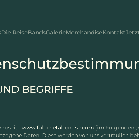
s
Die Reise
Bands
Galerie
Merchandise
Kontakt
Jetz
enschutzbestimmu
UND BEGRIFFE
Webseite
www.full-metal-cruise.com
(im Folgenden „
ezogene Daten. Diese werden von uns vertraulich b