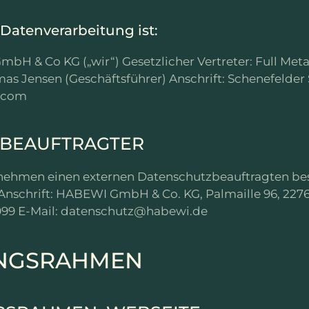
 Datenverarbeitung ist:
bH & Co KG („wir“) Gesetzlicher Vertreter: Full Met
s Jensen (Geschäftsführer) Anschrift: Schenefelder S
t.com
ZBEAUFTRAGTER
nehmen einen externen Datenschutzbeauftragten beste
 Anschrift: HABEWI GmbH & Co. KG, Palmaille 96, 22
8099 E-Mail: datenschutz@habewi.de
UNGSRAHMEN